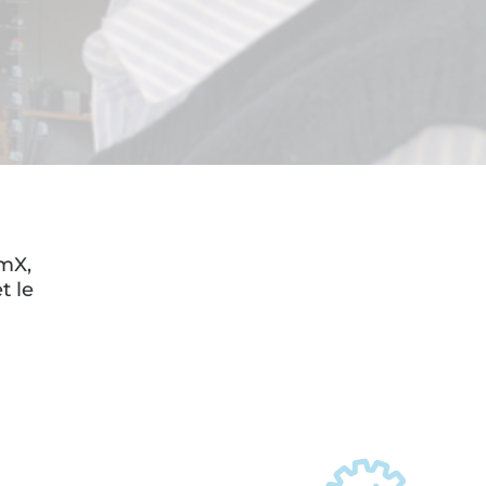
emX,
t le