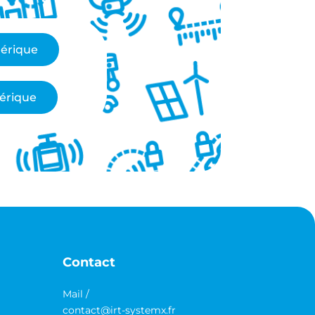
mérique
mérique
Contact
Mail /
contact@irt-systemx.fr