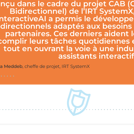
nçu dans le cadre du projet CAB (C
Bidirectionnel) de l’IRT SystemX
InteractiveAI a permis le développ
idirectionnels adaptés aux besoins
partenaires. Ces derniers aident 
complir leurs tâches quotidiennes 
tout en ouvrant la voie à une indu
assistants interactif
a Meddeb
, cheffe de projet, IRT SystemX