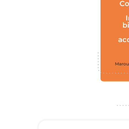
Co
b
ac
Marou