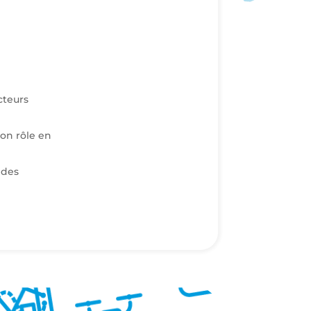
cteurs
son rôle en
 des