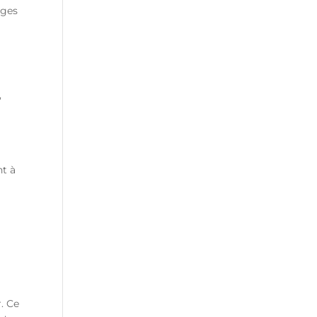
ages
,
nt à
. Ce