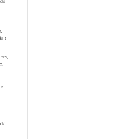
 de
,
dait
ers,
b.
ans
 de